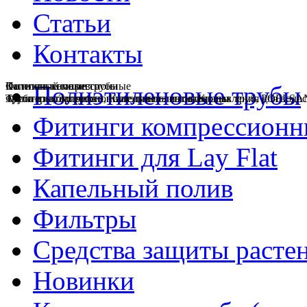
Статьи
Контакты
Полиэтиленовые трубы
Фитинги компрессионные
Капельный полив
Полиэтиленовые трубы
Труба из вторичного полиэтилена высокого давления для водос
Фитинги компрессионные для полиэтиленовых труб, POELSA
Адаптеры, Заглушки, Капельные ленты, Краны
Фитинги компрессионн
Фитинги для Lay Flat
Капельный полив
Фильтры
Средства защиты расте
Новинки