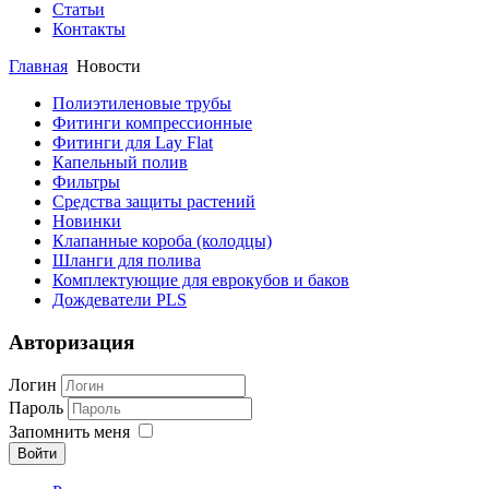
Статьи
Контакты
Главная
Новости
Полиэтиленовые трубы
Фитинги компрессионные
Фитинги для Lay Flat
Капельный полив
Фильтры
Средства защиты растений
Новинки
Клапанные короба (колодцы)
Шланги для полива
Комплектующие для еврокубов и баков
Дождеватели PLS
Авторизация
Логин
Пароль
Запомнить меня
Войти