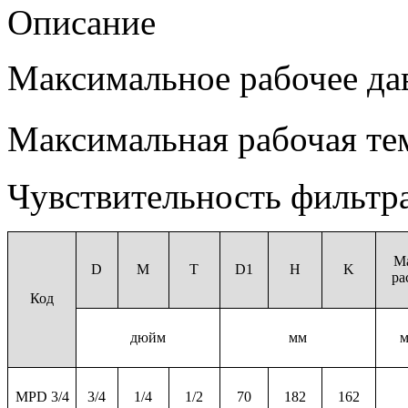
Описание
Максимальное рабочее дав
Максимальная рабочая тем
Чувствительность фильтр
М
D
M
T
D1
H
K
ра
Код
дюйм
мм
м
MPD 3/4
3/4
1/4
1/2
70
182
162