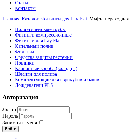
Статьи
Контакты
Главная
Каталог
Фитинги для Lay Flat
Муфта переходная
Полиэтиленовые трубы
Фитинги компрессионные
Фитинги для Lay Flat
Капельный полив
Фильтры
Средства защиты растений
Новинки
Клапанные короба (колодцы)
Шланги для полива
Комплектующие для еврокубов и баков
Дождеватели PLS
Авторизация
Логин
Пароль
Запомнить меня
Войти