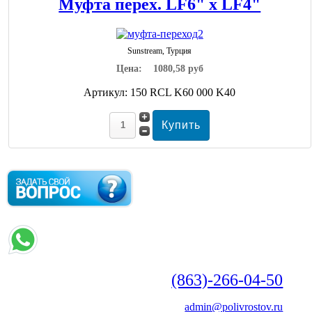
Муфта перех. LF6" х LF4"
Sunstream, Турция
Цена:
1080,58 руб
Артикул: 150 RCL K60 000 K40
(863)-266-04-50
admin@polivrostov.ru